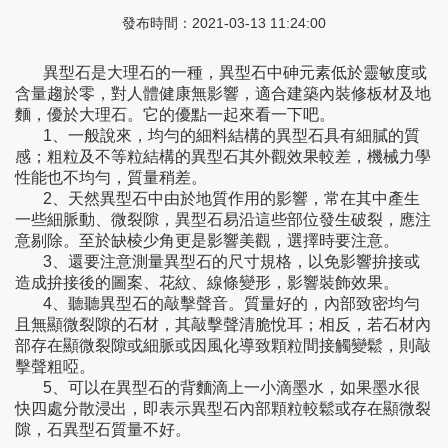
發布時間：2021-03-13 11:24:00
異型石是大理石的一種，異型石中砷元素低於靈敏度或
含量趨於零，對人體健康無影響，適合建築內裝修板材及地
麵，優於大理石。它的優點一起來看一下吧。
1、一般說來，均勻的細料結構的異型石具有細膩的質
感；粗粒及不等粒結構的異型石其外觀效果較差，機械力學
性能也不均勻，質量稍差。
2、天然異型石中由於地質作用的影響，常在其中產生
一些細脈動、微裂隙，異型石易沿這些部位發生破裂，應注
意剔除。至於缺棱少角更是影響美觀，選擇時要注意。
3、還要注意測量異型石的尺寸規格，以免影響拚接或
造成拚接後的圖案、花紋、線條變形，影響裝飾效果。
4、聽聽異型石的敲擊聲音。質量好的，內部致密均勻
且無顯微裂隙的石材，其敲擊聲清脆悅耳；相反，若石材內
部存在顯微裂隙或細脈或因風化導致顆粒間接觸變鬆，則敲
擊聲粗啞。
5、可以在異型石的背麵滴上一小滴墨水，如果墨水很
快四處分散浸出，即表示異型石內部顆粒較鬆或存在顯微裂
隙，石異型石質量不好。